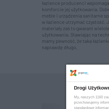
łazience producenci wspomagaj
komforcie jej użytkowania. Dob
meble i urządzenia sanitarne spr
w łazience utrzymać czystość.
materiały zaś to gwarant wielol
użytkowania. Stawiając na techn
mamy pewność, że taka łazienk
naprawdę długo.
Drogi Użytkow
My, naszych 1160 zau
przechowujemy informa
standardowe informac