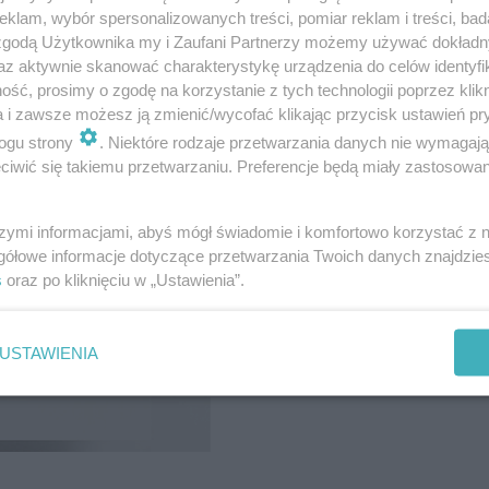
ciekaw
klam, wybór spersonalizowanych treści, pomiar reklam i treści, bad
 zgodą Użytkownika my i Zaufani Partnerzy możemy używać dokład
wzorni
az aktywnie skanować charakterystykę urządzenia do celów identyfi
ść, prosimy o zgodę na korzystanie z tych technologii poprzez klikn
a i zawsze możesz ją zmienić/wycofać klikając przycisk ustawień pr
ogu strony
. Niektóre rodzaje przetwarzania danych nie wymagaj
Połączenie funkcjo
iwić się takiemu przetwarzaniu. Preferencje będą miały zastosowanie
obecnych czasach 
każdym pomieszcz
szymi informacjami, abyś mógł świadomie i komfortowo korzystać z
Możliwości, jakie t
gółowe informacje dotyczące przetwarzania Twoich danych znajdzi
dostosowanie wyglą
s
oraz po kliknięciu w „Ustawienia”.
potrzeb. Podążają
wybierać gotowych 
USTAWIENIA
wzornictwo to spe