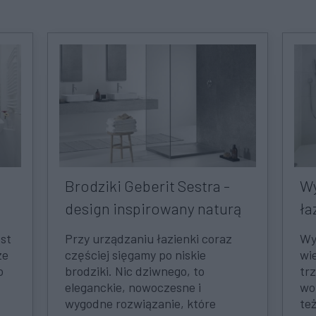
Brodziki Geberit Sestra -
Wy
design inspirowany naturą
ła
est
Przy urządzaniu łazienki coraz
Wy
ze
częściej sięgamy po niskie
wi
o
brodziki. Nic dziwnego, to
tr
eleganckie, nowoczesne i
wo
wygodne rozwiązanie, które
te