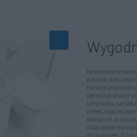
Wygod
Nowoczesne łazien
potrzeb. Decydujem
funkcje powinien p
jakiej wysokości po
umywalka, czy jak 
półek. Inaczej zap
starszych, a inacze
dają także nowocz
do łazienek. O ich