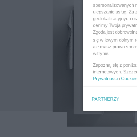
spersonalizowanych re
ulepszanie usług. Za
geolokalizacyjnych or
cenimy Twoją prywatno
Zgoda jest dobrowoln
się w lewym dolnym r
ale masz prawo sprzec
witrynie.
Zapoznaj się z poniż
internetowych. Szcze
Prywatności
i
Cookie
PARTNERZY