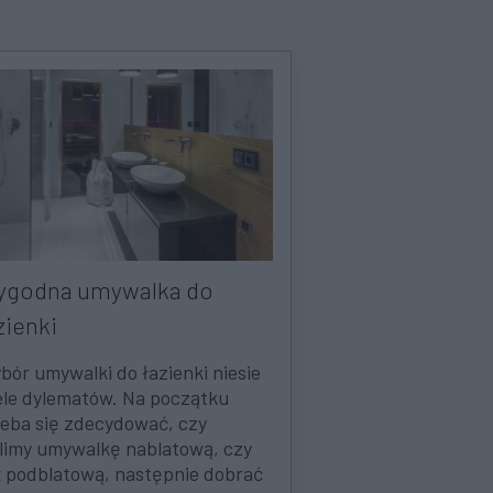
godna umywalka do
zienki
bór umywalki do łazienki niesie
ele dylematów. Na początku
zeba się zdecydować, czy
limy umywalkę nablatową, czy
ż podblatową, następnie dobrać