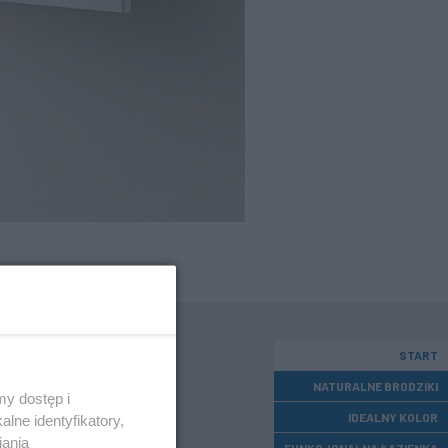
START
zna i o
NATURALNE BRODZIKI
y dostęp i
IDEALNY KOLOR
lne identyfikatory,
iania
FUNKCJONALNA ŁAZIENKA