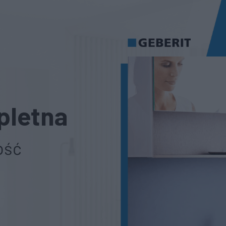
pletna
ość