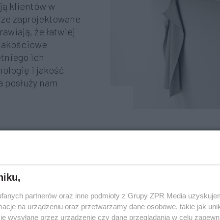
ą klientów w
rze zaprojektowane
awiają, że łatwiej
 Jakościowe
etniego ich
ologię i jakość
a posłuży nam
niku,
Estetyc
fanych partnerów oraz inne podmioty z Grupy ZPR Media uzyskujem
cje na urządzeniu oraz przetwarzamy dane osobowe, takie jak unika
je wysyłane przez urządzenie czy dane przeglądania w celu zapewn