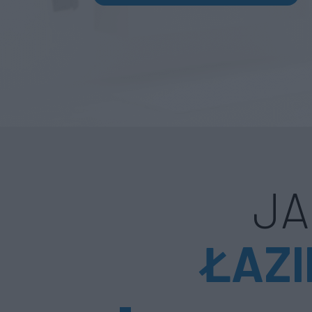
JA
ŁAZ