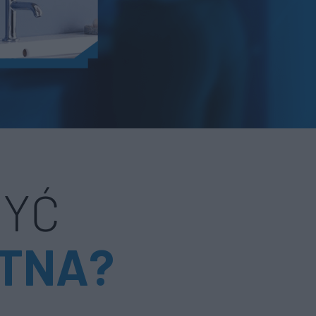
BYĆ
TNA?