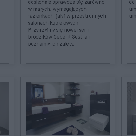
doskonale sprawdza się zarówno
do
w małych, wymagających
um
łazienkach, jak i w przestronnych
umy
salonach kąpielowych.
Przyjrzyjmy się nowej serii
brodzików Geberit Sestra i
poznajmy ich zalety.