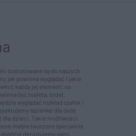
na
ki dostosowane są do naszych
y jak powinna wyglądać i jakie
ełnić każdy jej element: na
winna być toaleta, bidet,
będzie wyglądać rozkład szafek i
rojektujemy łazienkę dla osób
j dla dzieci. Takie możliwości
esne meble tworzone specjalnie
 układzie decydujemy sami.